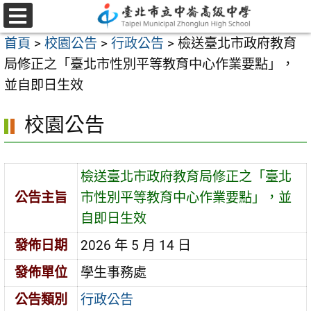
跳
至
選
首頁
>
校園公告
>
行政公告
>
檢送臺北市政府教育
單
主
局修正之「臺北市性別平等教育中心作業要點」，
要
並自即日生效
內
容
校園公告
區
檢送臺北市政府教育局修正之「臺北
公告主旨
市性別平等教育中心作業要點」，並
自即日生效
發佈日期
2026 年 5 月 14 日
發佈單位
學生事務處
公告類別
行政公告