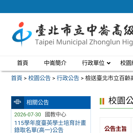
跳
至
主
要
內
容
區
首頁
中崙簡介
行政單位
校園
首頁
>
校園公告
>
行政公告
>
檢送臺北市立百齡高
校園
相關公告
2026-07-30
國教中心
115學年度臺英學士培育計畫
公告主旨
錄取名單(高一)公告