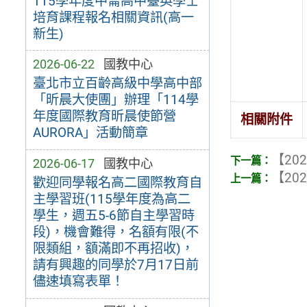
115學年度中崙高中臺英學士
培育課程報名相關資訊(高一
新生)
2026-06-22
國教中心
臺北市立百齡高級中學高中部
「昕晨大使團」辦理「114學
年度國際教育昕晨使節營
相關附件
AURORA」活動簡章
【202
2026-06-17
國教中心
【202
歡迎同學報名高二國際教育自
主學習班(115學年度為高二
學生，週五5-6節自主學習時
段)，機會難得，名額有限(不
限類組，額滿即不再招收)，
請有興趣的同學於7月17日前
儘速填寫表單！