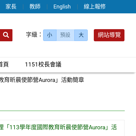
家長
教師
English
線上報修
送出
字級：
網站導覽
小
預設
大
搜
尋：
首頁
1151校長會議
昕晨使節營Aurora」活動簡章
113學年度國際教育昕晨使節營Aurora」活