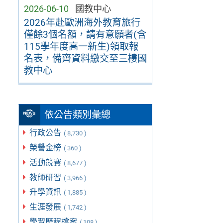
2026-06-10
國教中心
2026年赴歐洲海外教育旅行
僅餘3個名額，請有意願者(含
115學年度高一新生)領取報
名表，備齊資料繳交至三樓國
教中心
依公告類別彙總
行政公告
( 8,730 )
榮譽金榜
( 360 )
活動競賽
( 8,677 )
教師研習
( 3,966 )
升學資訊
( 1,885 )
生涯發展
( 1,742 )
學習歷程檔案
( 108 )