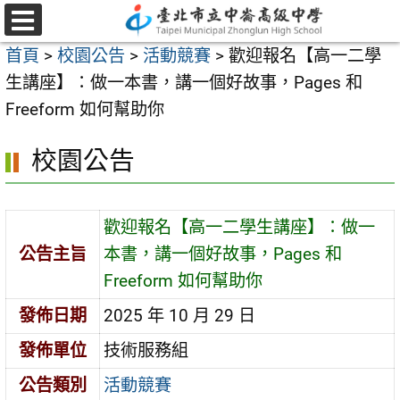
跳
至
選
首頁
>
校園公告
>
活動競賽
>
歡迎報名【高一二學
單
主
生講座】：做一本書，講一個好故事，Pages 和
要
Freeform 如何幫助你
內
容
校園公告
區
歡迎報名【高一二學生講座】：做一
公告主旨
本書，講一個好故事，Pages 和
Freeform 如何幫助你
發佈日期
2025 年 10 月 29 日
發佈單位
技術服務組
公告類別
活動競賽