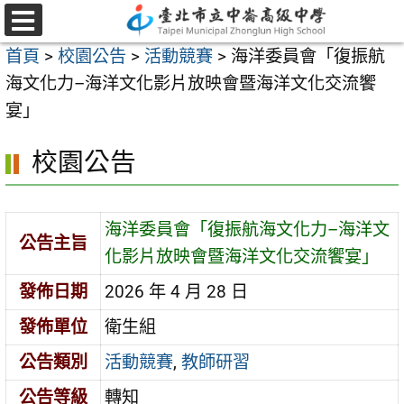
跳
至
選
首頁
>
校園公告
>
活動競賽
>
海洋委員會「復振航
單
主
海文化力–海洋文化影片放映會暨海洋文化交流饗
要
宴」
內
容
校園公告
區
海洋委員會「復振航海文化力–海洋文
公告主旨
化影片放映會暨海洋文化交流饗宴」
發佈日期
2026 年 4 月 28 日
發佈單位
衛生組
公告類別
活動競賽
,
教師研習
公告等級
轉知