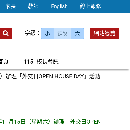
家長
教師
English
線上報修
送出
字級：
網站導覽
小
預設
大
搜
尋：
首頁
1151校長會議
理「外交日OPEN HOUSE DAY」活動
11月15日（星期六）辦理「外交日OPEN