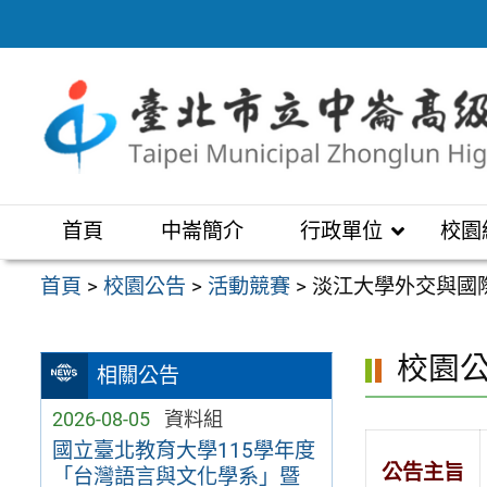
跳
至
主
要
內
容
區
首頁
中崙簡介
行政單位
校園
首頁
>
校園公告
>
活動競賽
>
淡江大學外交與國際
校園
相關公告
2026-08-05
資料組
國立臺北教育大學115學年度
公告主旨
「台灣語言與文化學系」暨