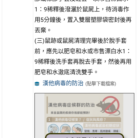
1：9稀釋後潑灑於鼠屍上，待消毒作
用5分鐘後，置入雙層塑膠袋密封後再
丟棄。
(三)鼠跡或鼠屍清理完畢後於脫手套
前，應先以肥皂和水或市售漂白水1：
9稀釋後洗手套再脫去手套，然後再用
肥皂和水澈底清洗雙手。
漢他病毒的防治
(點擊下載檔案)