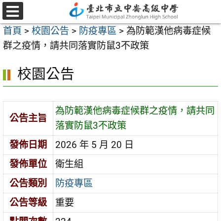
跳
至
選
首頁
>
校園公告
>
防疫專區
>
為防範漢他病毒症候
單
主
群之疫情，請共同落實防鼠3不政策
要
內
校園公告
容
區
為防範漢他病毒症候群之疫情，請共同
公告主旨
落實防鼠3不政策
發佈日期
2026 年 5 月 20 日
發佈單位
衛生組
公告類別
防疫專區
公告等級
重要