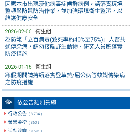
因應本市出現漢他病毒症候群病例，請落實環境
整頓與防鼠防治作業，並加強環境衛生整潔，以
維護健康安全
2026-02-06
衛生組
為防範「立百病毒(致死率約40%至75%)」人畜共
通傳染病，請勿接觸野生動物、研究人員應落實
防疫措施
2026-01-16
衛生組
寒假期間請持續落實登革熱/屈公病等蚊媒傳染病
之防疫措施
依公告類別彙總
行政公告
( 8,734 )
榮譽金榜
( 360 )
活動競賽
( 8,681 )