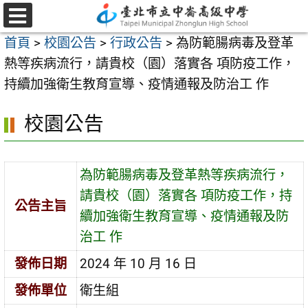
跳
至
選
首頁
>
校園公告
>
行政公告
>
為防範腸病毒及登革
單
主
熱等疾病流行，請貴校（園）落實各 項防疫工作，
要
持續加強衛生教育宣導、疫情通報及防治工 作
內
容
校園公告
區
為防範腸病毒及登革熱等疾病流行，
請貴校（園）落實各 項防疫工作，持
公告主旨
續加強衛生教育宣導、疫情通報及防
治工 作
發佈日期
2024 年 10 月 16 日
發佈單位
衛生組