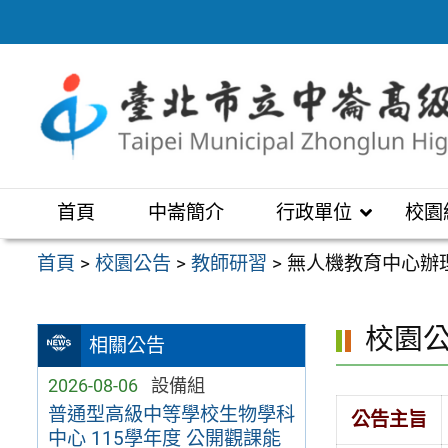
跳
至
主
要
內
容
區
首頁
中崙簡介
行政單位
校園
首頁
>
校園公告
>
教師研習
>
無人機教育中心辦
校園
相關公告
2026-08-06
設備組
普通型高級中等學校生物學科
公告主旨
中心 115學年度 公開觀課能