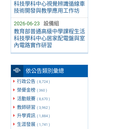
科技學科中心視覺辨識循線車
技術開發與教學應用工作坊
2026-06-23
設備組
教育部普通高級中學課程生活
科技學科中心居家配電盤與室
內電路實作研習
依公告類別彙總
行政公告
( 8,724 )
榮譽金榜
( 360 )
活動競賽
( 8,670 )
教師研習
( 3,962 )
升學資訊
( 1,884 )
生涯發展
( 1,741 )