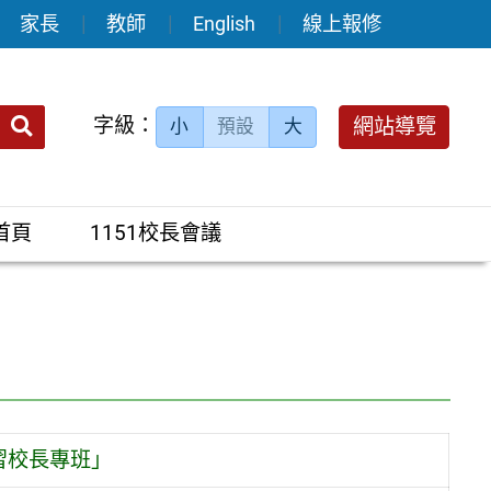
家長
教師
English
線上報修
送出
字級：
網站導覽
小
預設
大
搜
尋：
首頁
1151校長會議
習校長專班」