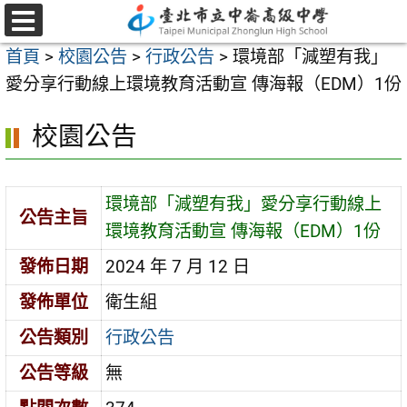
跳
至
選
首頁
>
校園公告
>
行政公告
>
環境部「減塑有我」
單
主
愛分享行動線上環境教育活動宣 傳海報（EDM）1份
要
內
校園公告
容
區
環境部「減塑有我」愛分享行動線上
公告主旨
環境教育活動宣 傳海報（EDM）1份
發佈日期
2024 年 7 月 12 日
發佈單位
衛生組
公告類別
行政公告
公告等級
無