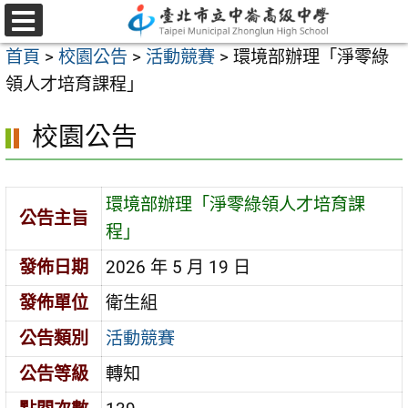
跳
至
選
首頁
>
校園公告
>
活動競賽
>
環境部辦理「淨零綠
單
主
領人才培育課程」
要
內
校園公告
容
區
環境部辦理「淨零綠領人才培育課
公告主旨
程」
發佈日期
2026 年 5 月 19 日
發佈單位
衛生組
公告類別
活動競賽
公告等級
轉知