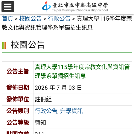
跳
至
選
首頁
>
校園公告
>
行政公告
>
真理大學115學年度宗
單
主
教文化與資訊管理學系單獨招生訊息
要
內
校園公告
容
區
真理大學115學年度宗教文化與資訊管
公告主旨
理學系單獨招生訊息
發佈日期
2026 年 7 月 03 日
發佈單位
註冊組
公告類別
行政公告
,
升學資訊
公告等級
轉知