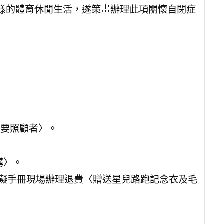
樣的體育休閒生活，遂策畫辦理此項關懷自閉症
主要照顧者〉。
購〉。
障礙手冊現場辦理退費〈贈送星兒路跑記念衣及毛