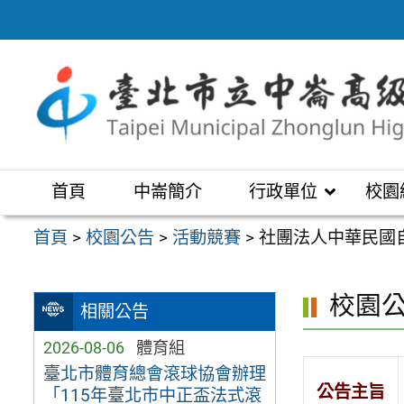
跳
至
主
要
內
容
區
首頁
中崙簡介
行政單位
校園
首頁
>
校園公告
>
活動競賽
>
社團法人中華民國
校園
相關公告
2026-08-06
體育組
臺北市體育總會滾球協會辦理
公告主旨
「115年臺北市中正盃法式滾