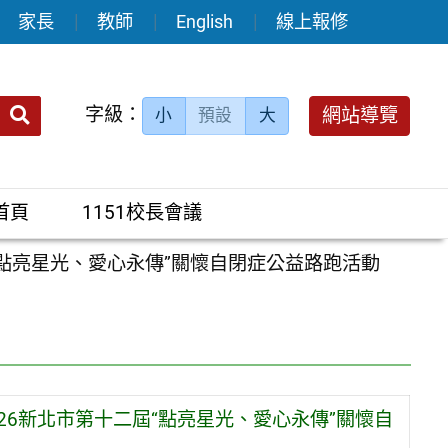
家長
教師
English
線上報修
送出
字級：
網站導覽
小
預設
大
搜
尋：
首頁
1151校長會議
“點亮星光、愛心永傳”關懷自閉症公益路跑活動
26新北市第十二屆“點亮星光、愛心永傳”關懷自