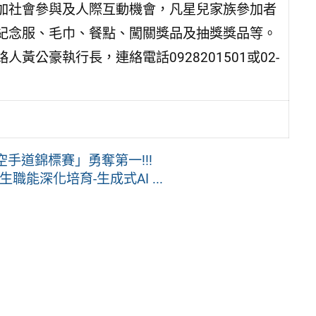
加社會參與及人際互動機會，凡星兒家族參加者
紀念服、毛巾、餐點、闖關獎品及抽獎獎品等。
公豪執行長，連絡電話0928201501或02-
⼿道錦標賽」勇奪第一!!!
能深化培育-生成式AI ...