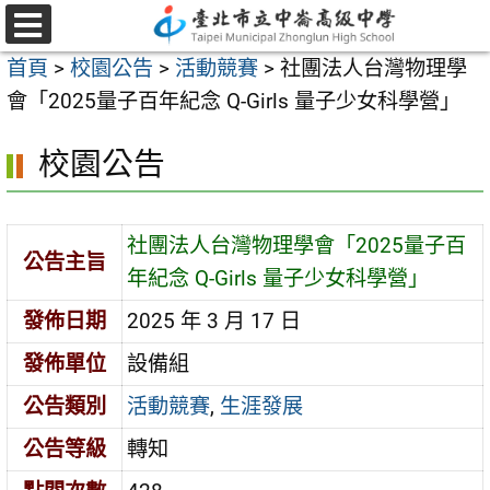
跳
至
選
首頁
>
校園公告
>
活動競賽
>
社團法人台灣物理學
單
主
會「2025量子百年紀念 Q-Girls 量子少女科學營」
要
內
校園公告
容
區
社團法人台灣物理學會「2025量子百
公告主旨
年紀念 Q-Girls 量子少女科學營」
發佈日期
2025 年 3 月 17 日
發佈單位
設備組
公告類別
活動競賽
,
生涯發展
公告等級
轉知