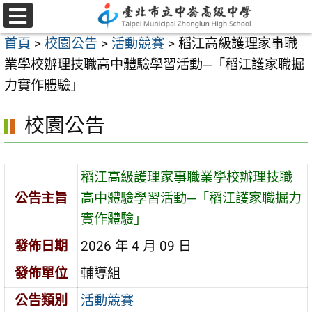
跳
至
選
首頁
>
校園公告
>
活動競賽
>
稻江高級護理家事職
單
主
業學校辦理技職高中體驗學習活動─「稻江護家職掘
要
力實作體驗」
內
容
校園公告
區
稻江高級護理家事職業學校辦理技職
公告主旨
高中體驗學習活動─「稻江護家職掘力
實作體驗」
發佈日期
2026 年 4 月 09 日
發佈單位
輔導組
公告類別
活動競賽