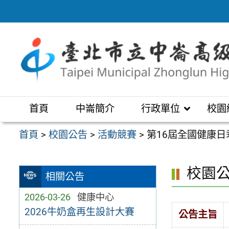
跳
至
主
要
內
容
區
首頁
中崙簡介
行政單位
校園
首頁
>
校園公告
>
活動競賽
>
第16屆全國健康
校園
相關公告
2026-03-26
健康中心
2026牛奶盒再生設計大賽
公告主旨