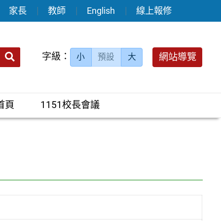
家長
教師
English
線上報修
送出
字級：
網站導覽
小
預設
大
搜
尋：
首頁
1151校長會議