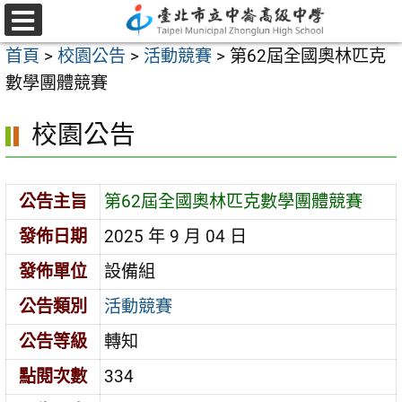
跳
至
選
首頁
>
校園公告
>
活動競賽
>
第62屆全國奧林匹克
單
主
數學團體競賽
要
內
校園公告
容
區
公告主旨
第62屆全國奧林匹克數學團體競賽
發佈日期
2025 年 9 月 04 日
發佈單位
設備組
公告類別
活動競賽
公告等級
轉知
點閱次數
334