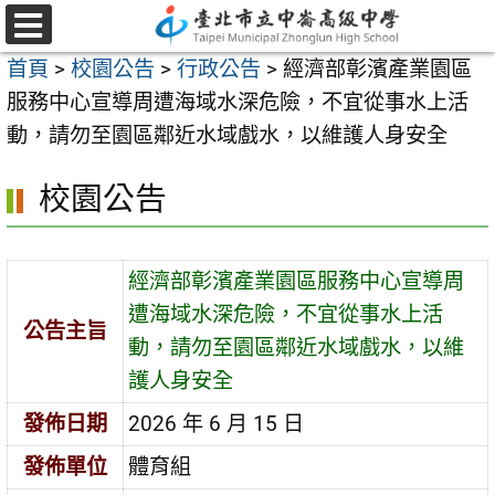
跳
至
選
首頁
>
校園公告
>
行政公告
>
經濟部彰濱產業園區
單
主
服務中心宣導周遭海域水深危險，不宜從事水上活
要
動，請勿至園區鄰近水域戲水，以維護人身安全
內
容
校園公告
區
經濟部彰濱產業園區服務中心宣導周
遭海域水深危險，不宜從事水上活
公告主旨
動，請勿至園區鄰近水域戲水，以維
護人身安全
發佈日期
2026 年 6 月 15 日
發佈單位
體育組