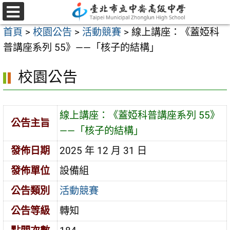
跳
至
選
首頁
>
校園公告
>
活動競賽
>
線上講座：《蓋婭科
單
主
普講座系列 55》——「核子的結構」
要
內
校園公告
容
區
線上講座：《蓋婭科普講座系列 55》
公告主旨
——「核子的結構」
發佈日期
2025 年 12 月 31 日
發佈單位
設備組
公告類別
活動競賽
公告等級
轉知