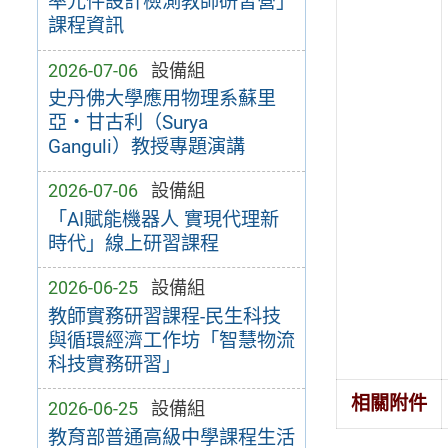
率元件設計檢測教師研習營」
課程資訊
2026-07-06
設備組
史丹佛大學應用物理系蘇里
亞・甘古利（Surya
Ganguli）教授專題演講
2026-07-06
設備組
「AI賦能機器人 實現代理新
時代」線上研習課程
2026-06-25
設備組
教師實務研習課程-民生科技
與循環經濟工作坊「智慧物流
科技實務研習」
相關附件
2026-06-25
設備組
教育部普通高級中學課程生活