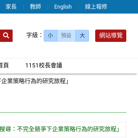
家長
教師
English
線上報修
送出
字級：
網站導覽
小
預設
大
搜
尋：
首頁
1151校長會議
下企業策略行為的研究旅程」
與再搜尋：不完全競爭下企業策略行為的研究旅程」