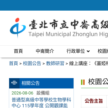
跳
至
主
要
內
容
區
首頁
中崙簡介
行政單位
校園
首頁
>
校園公告
>
教師研習
>
線上講座：《蓋婭
校園
相關公告
2026-08-06
設備組
普通型高級中等學校生物學科
公告主旨
中心 115學年度 公開觀課能