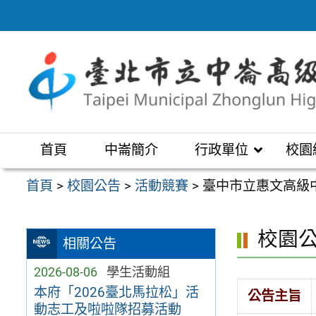
跳
至
主
要
內
容
區
首頁
中崙簡介
行政單位
校園
首頁
>
校園公告
>
活動競賽
>
臺中市立惠文高級
校園
相關公告
2026-08-06
學生活動組
本府「2026臺北馬拉松」活
公告主旨
動志工及啦啦隊招募活動