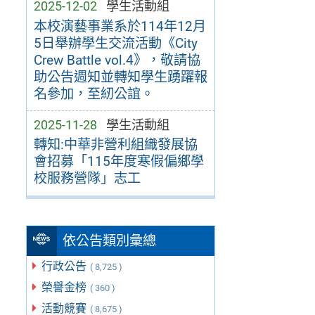
2025-12-02
學生活動組
本校演藝事業系於114年12月
5日舉辦學生交流活動《City
Crew Battle vol.4》，敬請協
助公告週知並轉知學生踴躍報
名參加，至紉公誼。
2025-11-28
學生活動組
轉知:中華非營利組織發展協
會招募「115年度寒假偏鄉學
校服務營隊」志工
依公告類別彙總
行政公告
( 8,725 )
榮譽金榜
( 360 )
活動競賽
( 8,675 )