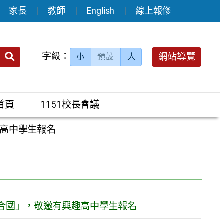
家長
教師
English
線上報修
送出
字級：
網站導覽
小
預設
大
搜
尋：
首頁
1151校長會議
高中學生報名
合國」，敬邀有興趣高中學生報名