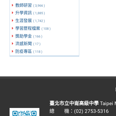
教師研習
( 3,966 )
升學資訊
( 1,885 )
生涯發展
( 1,742 )
學習歷程檔案
( 108 )
獎助學金
( 166 )
流感新聞
( 17 )
防疫專區
( 118 )
臺北市立中崙高級中學
Taipei 
總 機：(02) 2753-5316