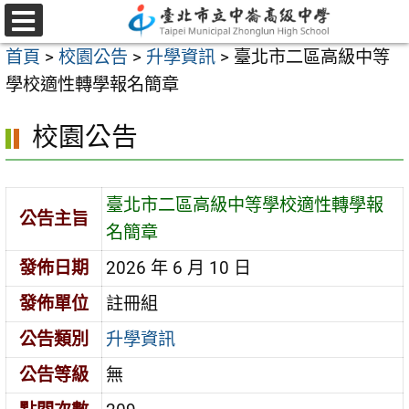
跳
至
選
首頁
>
校園公告
>
升學資訊
>
臺北市二區高級中等
單
主
學校適性轉學報名簡章
要
內
校園公告
容
區
臺北市二區高級中等學校適性轉學報
公告主旨
名簡章
發佈日期
2026 年 6 月 10 日
發佈單位
註冊組
公告類別
升學資訊
公告等級
無