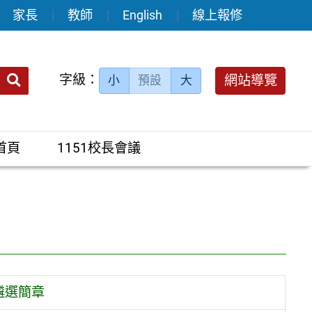
家長
教師
English
線上報修
送出
字級：
網站導覽
小
預設
大
搜
尋：
首頁
1151校長會議
遴選簡章