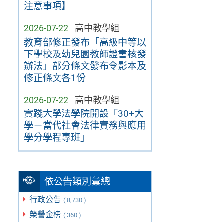
注意事項】
2026-07-22
高中教學組
教育部修正發布「高級中等以
下學校及幼兒園教師證書核發
辦法」部分條文發布令影本及
修正條文各1份
2026-07-22
高中教學組
實踐大學法學院開設「30+大
學－當代社會法律實務與應用
學分學程專班」
依公告類別彙總
行政公告
( 8,730 )
榮譽金榜
( 360 )