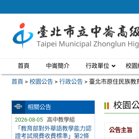
跳
至
主
要
內
容
區
首頁
中崙簡介
行政單位
校園
首頁
>
校園公告
>
行政公告
>
臺北市原住民族教
校園
相關公告
2026-08-05
高中教學組
「教育部對外華語教學能力認
公告主旨
證考試規費收費標準」第2條