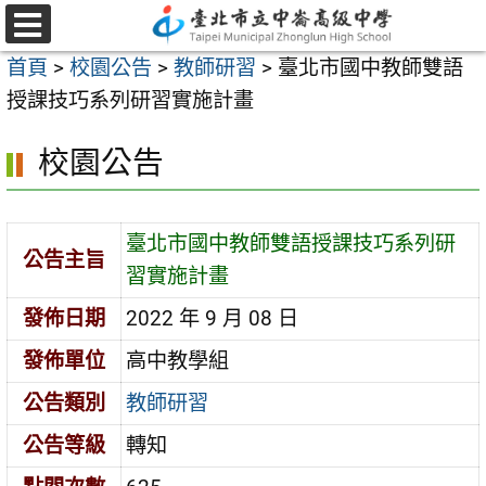
跳
至
選
首頁
>
校園公告
>
教師研習
>
臺北市國中教師雙語
單
主
授課技巧系列研習實施計畫
要
內
校園公告
容
區
臺北市國中教師雙語授課技巧系列研
公告主旨
習實施計畫
發佈日期
2022 年 9 月 08 日
發佈單位
高中教學組
公告類別
教師研習
公告等級
轉知