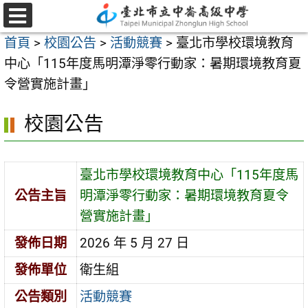
跳
至
選
首頁
>
校園公告
>
活動競賽
>
臺北市學校環境教育
單
主
中心「115年度馬明潭淨零行動家：暑期環境教育夏
要
令營實施計畫」
內
容
校園公告
區
臺北市學校環境教育中心「115年度馬
公告主旨
明潭淨零行動家：暑期環境教育夏令
營實施計畫」
發佈日期
2026 年 5 月 27 日
發佈單位
衛生組
公告類別
活動競賽