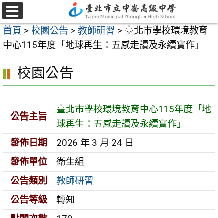
跳
至
選
首頁
>
校園公告
>
教師研習
>
臺北市學校環境教育
單
主
中心115年度「地球再生：五感走讀及永續實作」
要
內
校園公告
容
區
臺北市學校環境教育中心115年度「地
公告主旨
球再生：五感走讀及永續實作」
發佈日期
2026 年 3 月 24 日
發佈單位
衛生組
公告類別
教師研習
公告等級
轉知