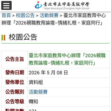
跳
至
選
首頁
>
校園公告
>
活動競賽
>
臺北市家庭教育中心
單
主
辧理「2026親職教育論壇–情緒扎根，家庭同行」
要
內
校園公告
容
區
臺北市家庭教育中心辧理「2026親職
公告主旨
教育論壇–情緒扎根，家庭同行」
發佈日期
2026 年 5 月 08 日
發佈單位
資料組
公告類別
活動競賽
公告等級
轉知