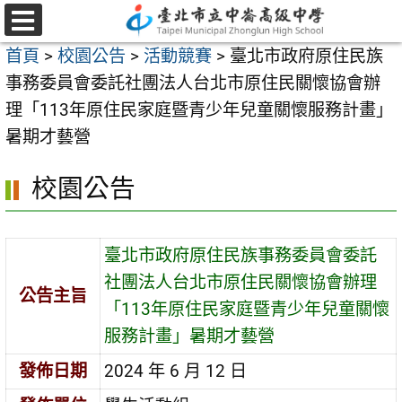
跳
至
選
首頁
>
校園公告
>
活動競賽
>
臺北市政府原住民族
單
主
事務委員會委託社團法人台北市原住民關懷協會辦
要
理「113年原住民家庭暨青少年兒童關懷服務計畫」
內
暑期才藝營
容
區
校園公告
臺北市政府原住民族事務委員會委託
社團法人台北市原住民關懷協會辦理
公告主旨
「113年原住民家庭暨青少年兒童關懷
服務計畫」暑期才藝營
發佈日期
2024 年 6 月 12 日