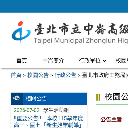
跳
至
主
要
內
容
區
首頁
中崙簡介
行政單位
校園
首頁
>
校園公告
>
行政公告
>
臺北市政府工務局
校園
相關公告
2026-07-02
學生活動組
‼️重要公告‼️｜本校115學年度
公告主旨
高一、國七「新生始業輔導」