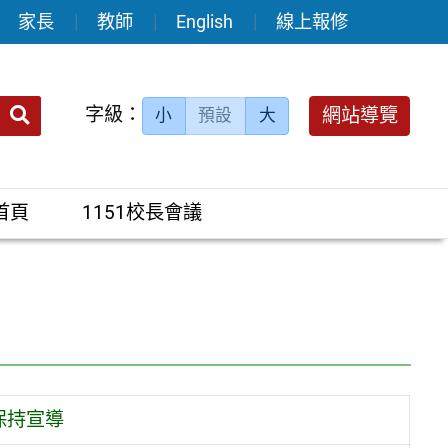
家長
教師
English
線上報修
送出
字級：
網站導覽
小
預設
大
搜
尋：
首頁
1151校長會議
保持宣導