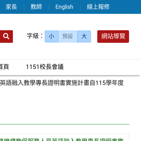
家長
教師
English
線上報修
送出
字級：
網站導覽
小
預設
大
搜
尋：
首頁
1151校長會議
英語融入教學專長證明書實施計畫自115學年度