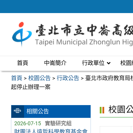
跳
至
主
要
內
容
區
首頁
中崙簡介
行政單位
校園
首頁
>
校園公告
>
行政公告
>
臺北市政府教育局
起停止辦理一案
校園
相關公告
2026-07-15
實驗研究組
財團法人遠哲科學教育基金會