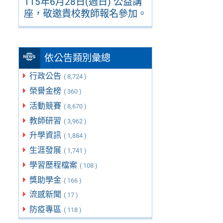
115年6月28日(週日) 公益講
座，敬邀貴校教師報名參加。
依公告類別彙總
行政公告
( 8,724 )
榮譽金榜
( 360 )
活動競賽
( 8,670 )
教師研習
( 3,962 )
升學資訊
( 1,884 )
生涯發展
( 1,741 )
學習歷程檔案
( 108 )
獎助學金
( 166 )
流感新聞
( 17 )
防疫專區
( 118 )