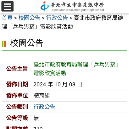
跳
至
選
首頁
>
校園公告
>
行政公告
>
臺北市政府教育局辦
單
主
理「乒乓男孩」電影欣賞活動
要
內
校園公告
容
區
臺北市政府教育局辦理「乒乓男孩」
公告主旨
電影欣賞活動
發佈日期
2024 年 10 月 08 日
發佈單位
體育組
公告類別
行政公告
公告等級
無