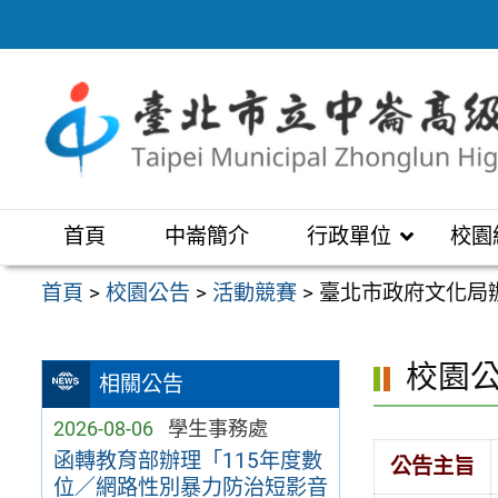
跳
至
主
要
內
容
區
首頁
中崙簡介
行政單位
校園
首頁
>
校園公告
>
活動競賽
>
臺北市政府文化局
校園
相關公告
2026-08-06
學生事務處
函轉教育部辦理「115年度數
公告主旨
位／網路性別暴力防治短影音