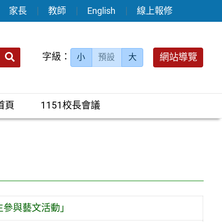
家長
教師
English
線上報修
送出
字級：
網站導覽
小
預設
大
搜
尋：
首頁
1151校長會議
生參與藝文活動」