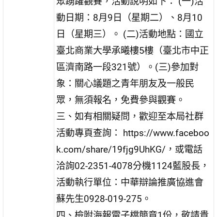
眾踴躍觀賽，活動說明如下： (一)活
動日期：8月9日（星期二）、8月10
日（星期三）。 (二)活動地點：國立
臺北商業大學承曦樓5樓（臺北市中正
區濟南路一段321號）。(三)參加對
象：關心議題之青年朋友及一般民
眾，無須報名，免費參與觀賽。
三、如有相關疑問，歡迎至本局社群
活動專頁查詢： https://www.faceboo
k.com/share/19fjg9UhKG/，或電話
洽詢02-2351-4078分機1124藍股長，
活動執行單位：中華辯論推廣協進會
蘇先生0928-019-275。
四、檢附海報電子檔簡章1份，敬請貴