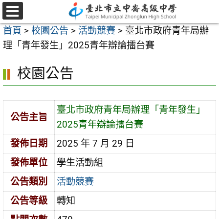
跳
至
選
首頁
>
校園公告
>
活動競賽
>
臺北市政府青年局辦
單
主
理「青年發生」2025青年辯論擂台賽
要
內
校園公告
容
區
臺北市政府青年局辦理「青年發生」
公告主旨
2025青年辯論擂台賽
發佈日期
2025 年 7 月 29 日
發佈單位
學生活動組
公告類別
活動競賽
公告等級
轉知