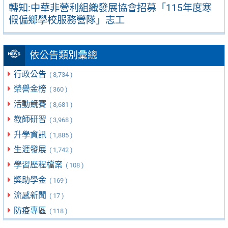
轉知:中華非營利組織發展協會招募「115年度寒
假偏鄉學校服務營隊」志工
依公告類別彙總
行政公告
( 8,734 )
榮譽金榜
( 360 )
活動競賽
( 8,681 )
教師研習
( 3,968 )
升學資訊
( 1,885 )
生涯發展
( 1,742 )
學習歷程檔案
( 108 )
獎助學金
( 169 )
流感新聞
( 17 )
防疫專區
( 118 )