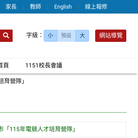
家長
教師
English
線上報修
送出
字級：
網站導覽
小
預設
大
搜
尋：
首頁
1151校長會議
培育營隊」
「115年電競人才培育營隊」