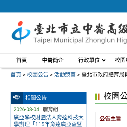
跳
至
主
要
內
容
區
首頁
中崙簡介
行政單位
校園
首頁
>
校園公告
>
活動競賽
>
臺北市政府體育局
校園
相關公告
2026-08-04
體育組
廣亞學校財團法人育達科技大
公告主旨
學辦理「115年育達廣亞盃暨