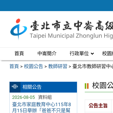
跳
至
主
要
內
容
區
首頁
中崙簡介
行政單位
校園
首頁
>
校園公告
>
教師研習
>
臺北市教師研習中心
校園
相關公告
2026-08-05
資料組
臺北市家庭教育中心115年8
公告主旨
月15日舉辦「爸爸不只是幫