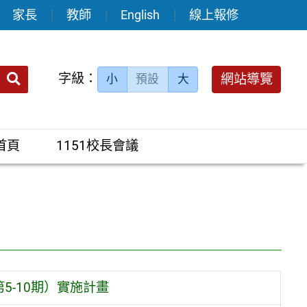
家長
教師
English
線上報修
送出
字級：
網站導覽
小
預設
大
搜
尋：
首頁
1151校長會議
5-10期）實施計畫