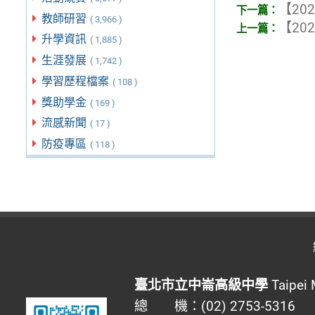
【202
教師研習
( 3,966 )
【202
升學資訊
( 1,885 )
生涯發展
( 1,742 )
學習歷程檔案
( 108 )
獎助學金
( 169 )
流感新聞
( 17 )
防疫專區
( 118 )
臺北市立中崙高級中學
Taipei 
總 機：(02) 2753-5316