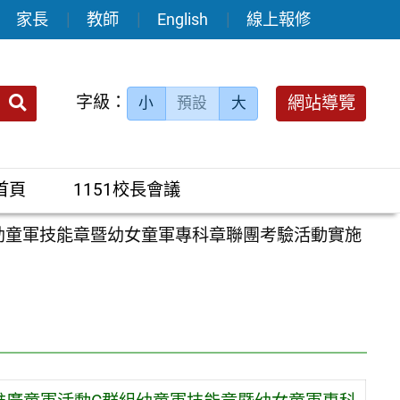
家長
教師
English
線上報修
送出
字級：
網站導覽
小
預設
大
搜
尋：
首頁
1151校長會議
幼童軍技能章暨幼女童軍專科章聯團考驗活動實施