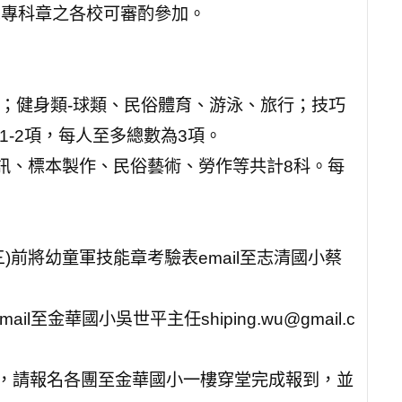
軍專科章之各校可審酌參加。
；健身類-球類、民俗體育、游泳、旅行；技巧
-2項，每人至多總數為3項。
訊、標本製作、民俗藝術、勞作等共計8科。每
。
三)前將幼童軍技能章考驗表email至志清國小蔡
mail至金華國小吳世平主任shiping.wu@gmail.c
0分，請報名各團至金華國小一樓穿堂完成報到，並