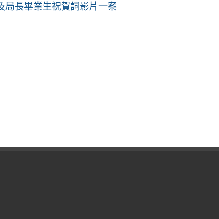
長及局長畢業生祝賀詞影片一案
」