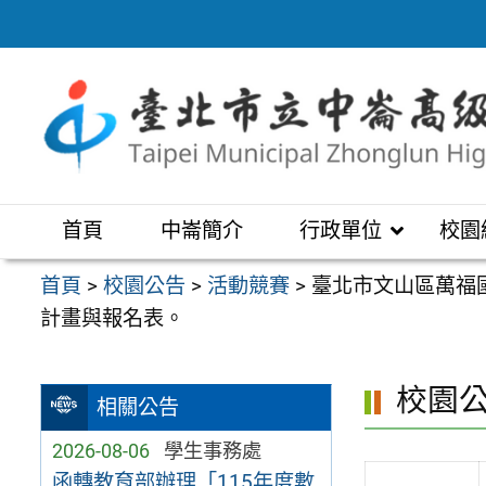
跳
至
主
要
內
容
區
首頁
中崙簡介
行政單位
校園
首頁
>
校園公告
>
活動競賽
>
臺北市文山區萬福
計畫與報名表。
校園
相關公告
2026-08-06
學生事務處
函轉教育部辦理「115年度數