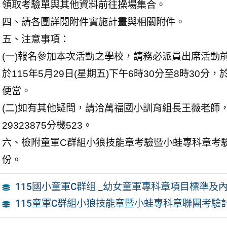
領取考驗單與其他資料前往操場集合。
四、請各團詳閱附件實施計畫與相關附件。
五、注意事項：
(一)報名參加本次活動之學校，請務必派員出席活動
於115年5月29日(星期五)下午6時30分至8時3
便當。
(二)如有其他疑問，請洽萬福國小訓育組長王薇老師，電
29323875分機523。
六、檢附童軍C群組小狼技能章考驗暨小蛙專科章考
份。
115國小童軍C群组 _幼女童軍專科章項目標準及
115童軍C群組小狼技能章暨小蛙專科章聯團考驗