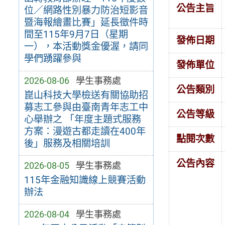
公告主旨
位／網路性別暴力防治短影音
暨海報繪畫比賽」延長徵件時
間至115年9月7日（星期
發佈日期
一），本活動獎金優渥，請同
學們踴躍參與
發佈單位
2026-08-06
學生事務處
公告類別
崑山科技大學檢送有關協助招
募志工參與由臺南青年志工中
公告等級
心舉辦之 「年度主題式服務
方案：漫遊古都走讀在400年
點閱次數
後」服務及相關培訓
公告內容
2026-08-05
學生事務處
115年金融知識線上競賽活動
辦法
2026-08-04
學生事務處