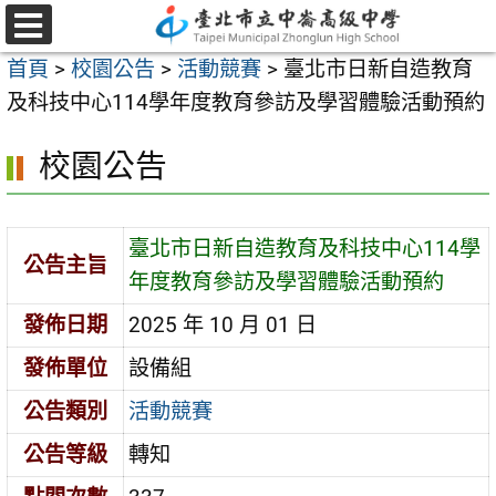
跳
至
選
首頁
>
校園公告
>
活動競賽
>
臺北市日新自造教育
單
主
及科技中心114學年度教育參訪及學習體驗活動預約
要
內
校園公告
容
區
臺北市日新自造教育及科技中心114學
公告主旨
年度教育參訪及學習體驗活動預約
發佈日期
2025 年 10 月 01 日
發佈單位
設備組
公告類別
活動競賽
公告等級
轉知