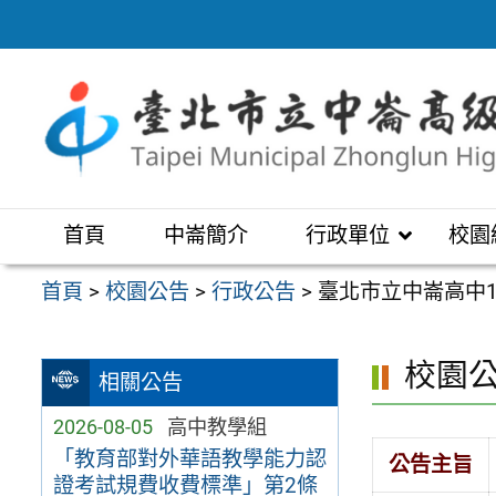
跳
至
主
要
內
容
區
首頁
中崙簡介
行政單位
校園
首頁
>
校園公告
>
行政公告
>
臺北市立中崙高中1
校園
相關公告
2026-08-05
高中教學組
「教育部對外華語教學能力認
公告主旨
證考試規費收費標準」第2條