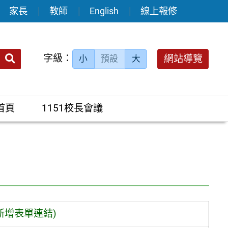
家長
教師
English
線上報修
送出
字級：
網站導覽
小
預設
大
搜
尋：
首頁
1151校長會議
新增表單連結)