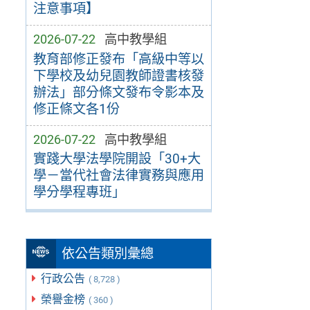
注意事項】
2026-07-22
高中教學組
教育部修正發布「高級中等以
下學校及幼兒園教師證書核發
辦法」部分條文發布令影本及
修正條文各1份
2026-07-22
高中教學組
實踐大學法學院開設「30+大
學－當代社會法律實務與應用
學分學程專班」
依公告類別彙總
行政公告
( 8,728 )
榮譽金榜
( 360 )