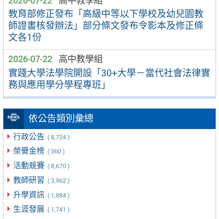
2026-07-22
高中教學組
教育部修正發布「高級中等以下學校及幼兒園教
師證書核發辦法」部分條文發布令影本及修正條
文各1份
2026-07-22
高中教學組
實踐大學法學院開設「30+大學－當代社會法律實
務與應用學分學程專班」
依公告類別彙總
行政公告
( 8,724 )
榮譽金榜
( 360 )
活動競賽
( 8,670 )
教師研習
( 3,962 )
升學資訊
( 1,884 )
生涯發展
( 1,741 )