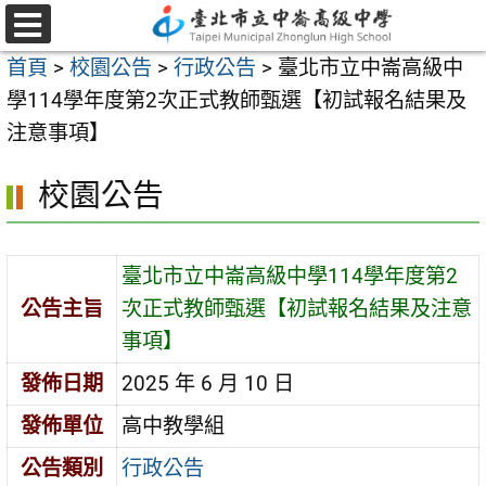
跳
至
選
首頁
>
校園公告
>
行政公告
>
臺北市立中崙高級中
單
主
學114學年度第2次正式教師甄選【初試報名結果及
要
注意事項】
內
容
校園公告
區
臺北市立中崙高級中學114學年度第2
公告主旨
次正式教師甄選【初試報名結果及注意
事項】
發佈日期
2025 年 6 月 10 日
發佈單位
高中教學組
公告類別
行政公告