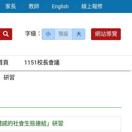
家長
教師
English
線上報修
送出
字級：
網站導覽
小
預設
大
搜
尋：
首頁
1151校長會議
」研習
體感的社會生態連結」研習