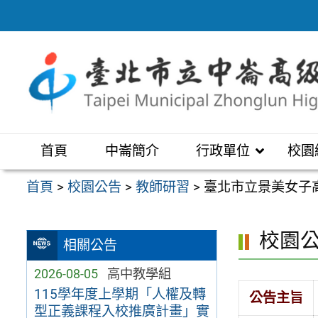
跳
至
主
要
內
容
區
首頁
中崙簡介
行政單位
校園
首頁
>
校園公告
>
教師研習
>
臺北市立景美女子
校園
相關公告
2026-08-05
高中教學組
115學年度上學期「人權及轉
公告主旨
型正義課程入校推廣計畫」實