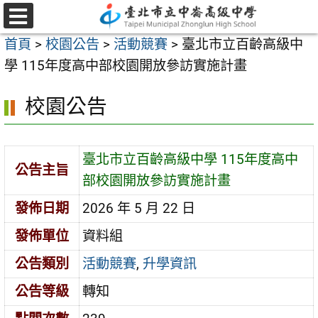
跳
至
選
首頁
>
校園公告
>
活動競賽
>
臺北市立百齡高級中
單
主
學 115年度高中部校園開放參訪實施計畫
要
內
校園公告
容
區
臺北市立百齡高級中學 115年度高中
公告主旨
部校園開放參訪實施計畫
發佈日期
2026 年 5 月 22 日
發佈單位
資料組
公告類別
活動競賽
,
升學資訊
公告等級
轉知