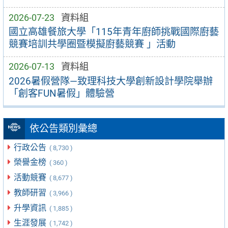
2026-07-23
資料組
國立高雄餐旅大學「115年青年廚師挑戰國際廚藝
競賽培訓共學圈暨模擬廚藝競賽 」活動
2026-07-13
資料組
2026暑假營隊—致理科技大學創新設計學院舉辦
「創客FUN暑假」體驗營
依公告類別彙總
行政公告
( 8,730 )
榮譽金榜
( 360 )
活動競賽
( 8,677 )
教師研習
( 3,966 )
升學資訊
( 1,885 )
生涯發展
( 1,742 )