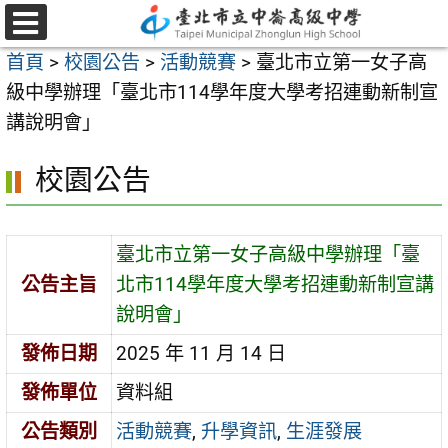
跳
至
選
首頁
>
校園公告
>
活動競賽
>
臺北市立第一女子高
單
主
級中學辦理「臺北市114學年度大學考招連動新制宣
要
講說明會」
內
容
校園公告
區
臺北市立第一女子高級中學辦理「臺
公告主旨
北市114學年度大學考招連動新制宣講
說明會」
發佈日期
2025 年 11 月 14 日
發佈單位
資料組
公告類別
活動競賽
,
升學資訊
,
生涯發展