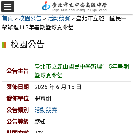
跳
至
選
首頁
>
校園公告
>
活動競賽
>
臺北市立麗山國民中
單
主
學辦理115年暑期籃球夏令營
要
內
校園公告
容
區
臺北市立麗山國民中學辦理115年暑期
公告主旨
籃球夏令營
發佈日期
2026 年 6 月 15 日
發佈單位
體育組
公告類別
活動競賽
公告等級
轉知