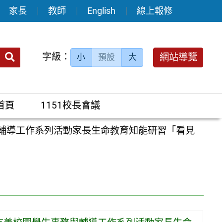
家長
教師
English
線上報修
送出
字級：
網站導覽
小
預設
大
搜
尋：
首頁
1151校長會議
與輔導工作系列活動家長生命教育知能研習「看見