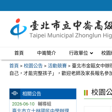
跳
至
主
要
內
容
區
首頁
中崙簡介
行政單位
校園
首頁
>
校園公告
>
活動競賽
>
臺北市金甌女中辦
自己，才能完整孩子」，歡迎老師及家長報名參
校園
相關公告
2026-06-10
輔導組
臺北市立士林國民中學辦理