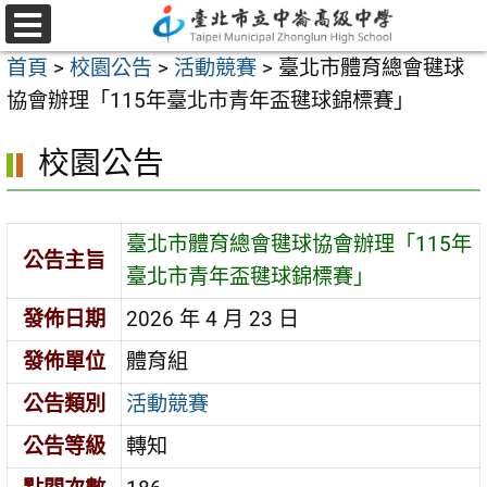
跳
至
選
首頁
>
校園公告
>
活動競賽
>
臺北市體育總會毽球
單
主
協會辦理「115年臺北市青年盃毽球錦標賽」
要
內
校園公告
容
區
臺北市體育總會毽球協會辦理「115年
公告主旨
臺北市青年盃毽球錦標賽」
發佈日期
2026 年 4 月 23 日
發佈單位
體育組
公告類別
活動競賽
公告等級
轉知