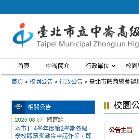
跳
至
主
要
內
容
區
首頁
中崙簡介
行政單位
校園
首頁
>
校園公告
>
行政公告
>
臺北市體育總會辦理
校園
相關公告
2026-08-07
體育組
本市114學年度第2學期各級
公告主旨
學校體育獎勵金申請作業，即