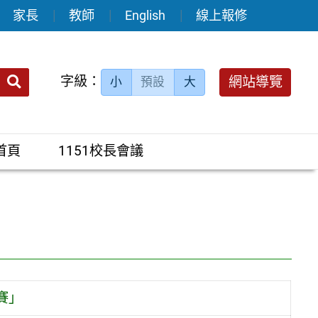
家長
教師
English
線上報修
送出
字級：
網站導覽
小
預設
大
搜
尋：
首頁
1151校長會議
賽」