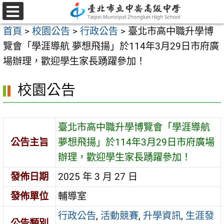
跳
至
選
首頁
>
校園公告
>
行政公告
>
臺北市高中職升學博
單
主
覽會「學涯導航 夢想飛揚」於114年3月29日市府廣
要
場辦理，歡迎學生家長踴躍參加！
內
容
校園公告
區
臺北市高中職升學博覽會「學涯導航
公告主旨
夢想飛揚」於114年3月29日市府廣場
辦理，歡迎學生家長踴躍參加！
發佈日期
2025 年 3 月 27 日
發佈單位
輔導室
行政公告
,
活動競賽
,
升學資訊
,
生涯發
公告類別