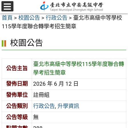
跳
至
選
首頁
>
校園公告
>
行政公告
>
臺北市高級中等學校
單
主
115學年度聯合轉學考招生簡章
要
內
校園公告
容
區
臺北市高級中等學校115學年度聯合轉
公告主旨
學考招生簡章
發佈日期
2026 年 6 月 12 日
發佈單位
註冊組
公告類別
行政公告
,
升學資訊
公告等級
無