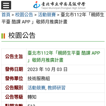
跳
至
選
首頁
>
校園公告
>
活動競賽
>
臺北市112年「親師生
單
主
平臺 酷課 APP 」敬師月推廣計畫
要
內
校園公告
容
區
臺北市112年「親師生平臺 酷課 APP
公告主旨
」敬師月推廣計畫
發佈日期
2023 年 10 月 03 日
發佈單位
技術服務組
公告類別
活動競賽
,
教師研習
公告等級
轉知