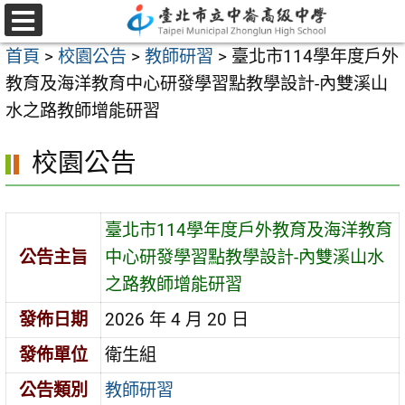
跳
至
選
首頁
>
校園公告
>
教師研習
>
臺北市114學年度戶外
單
主
教育及海洋教育中心研發學習點教學設計-內雙溪山
要
水之路教師增能研習
內
容
校園公告
區
臺北市114學年度戶外教育及海洋教育
公告主旨
中心研發學習點教學設計-內雙溪山水
之路教師增能研習
發佈日期
2026 年 4 月 20 日
發佈單位
衛生組
公告類別
教師研習