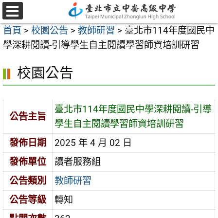
跳
至
選
首頁
>
校園公告
>
教師研習
>
臺北市114年度國民中
單
主
學深耕閱讀-引導學生自主閱讀學習師資培訓研習
要
內
校園公告
容
區
臺北市114年度國民中學深耕閱讀-引導
公告主旨
學生自主閱讀學習師資培訓研習
發佈日期
2025 年 4 月 02 日
發佈單位
讀者服務組
公告類別
教師研習
公告等級
轉知